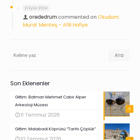
21 Eylül 2024
orededrum
commented on
Okudum:
Murat Menteş – Afili Hafiye
Ara
Ara
Son Eklenenler
Gittim: Batman Mehmet Cabir Alper
Arkeoloji Müzesi
0
11 Temmuz 2026
Gittim: Malabadi Köprüsü “Tarihi Çöplük”
10 Temmuz 2026