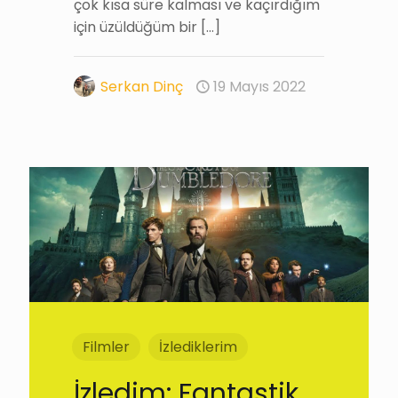
çok kısa süre kalması ve kaçırdığım
için üzüldüğüm bir
[…]
Serkan Dinç
19 Mayıs 2022
Filmler
İzlediklerim
İzledim: Fantastik