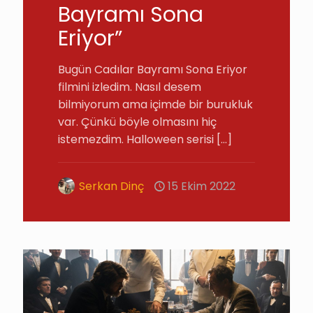
Bayramı Sona
Eriyor”
Bugün Cadılar Bayramı Sona Eriyor
filmini izledim. Nasıl desem
bilmiyorum ama içimde bir burukluk
var. Çünkü böyle olmasını hiç
istemezdim. Halloween serisi
[…]
Serkan Dinç
15 Ekim 2022