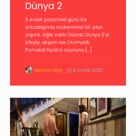
Dünya 2
3 Aralık pazartesi günü kız
arkadaşımla mükemmel bir plan
yaptık. öğle vakti Ölümlü Dünya 2’yi
izleyip, akşam ise Otomatik
Portakal tiyatro oyununu
[…]
Serkan Dinç
9 Aralık 2023