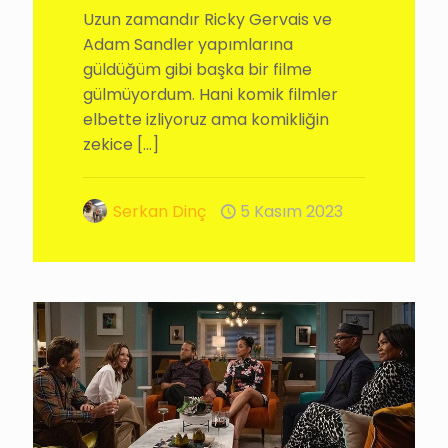
Uzun zamandır Ricky Gervais ve
Adam Sandler yapımlarına
güldüğüm gibi başka bir filme
gülmüyordum. Hani komik filmler
elbette izliyoruz ama komikliğin
zekice
[…]
Serkan Dinç
5 Kasım 2023