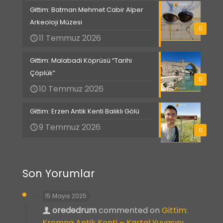
Gittim: Batman Mehmet Cabir Alper
Arkeoloji Müzesi
0
11 Temmuz 2026
Gittim: Malabadi Köprüsü “Tarihi
Çöplük”
0
10 Temmuz 2026
Gittim: Erzen Antik Kenti Balıklı Gölü
9 Temmuz 2026
0
Son Yorumlar
15 Mayıs 2025
orededrum
commented on
Gittim:
Kremna Antik Kenti – Kartal Yuvasını