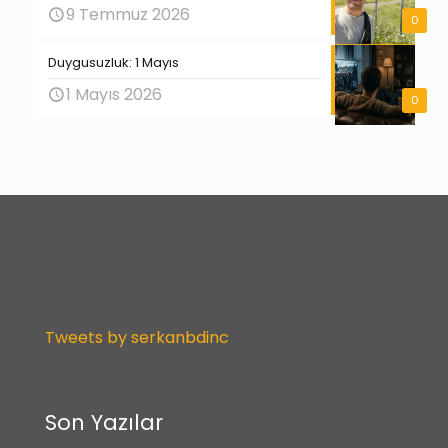
9 Temmuz 2026
0
Duygusuzluk: 1 Mayıs
1 Mayıs 2026
0
Tweets by serkanbdinc
Son Yazılar