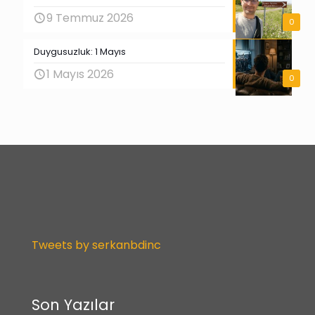
9 Temmuz 2026
0
Duygusuzluk: 1 Mayıs
1 Mayıs 2026
0
Tweets by serkanbdinc
Son Yazılar