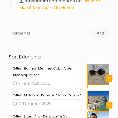
orededrum
commented on
Okudum:
Murat Menteş – Afili Hafiye
Ara
Ara
Son Eklenenler
Gittim: Batman Mehmet Cabir Alper
Arkeoloji Müzesi
0
11 Temmuz 2026
Gittim: Malabadi Köprüsü “Tarihi Çöplük”
10 Temmuz 2026
0
Gittim: Erzen Antik Kenti Balıklı Gölü