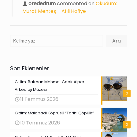
orededrum
commented on
Okudum:
Murat Menteş – Afili Hafiye
Ara
Ara
Son Eklenenler
Gittim: Batman Mehmet Cabir Alper
Arkeoloji Müzesi
0
11 Temmuz 2026
Gittim: Malabadi Köprüsü “Tarihi Çöplük”
10 Temmuz 2026
0