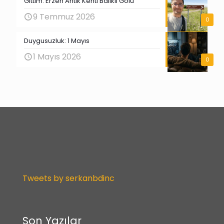
Gittim: Erzen Antik Kenti Balıklı Gölü
9 Temmuz 2026
0
Duygusuzluk: 1 Mayıs
1 Mayıs 2026
0
Tweets by serkanbdinc
Son Yazılar