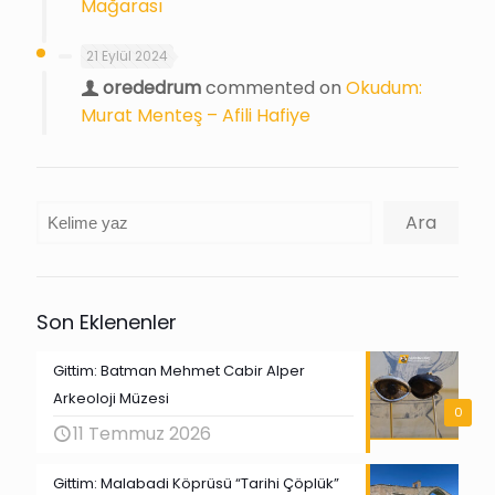
Mağarası
21 Eylül 2024
orededrum
commented on
Okudum:
Murat Menteş – Afili Hafiye
Ara
Ara
Son Eklenenler
Gittim: Batman Mehmet Cabir Alper
Arkeoloji Müzesi
0
11 Temmuz 2026
Gittim: Malabadi Köprüsü “Tarihi Çöplük”