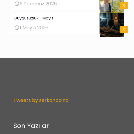
9 Temmuz 2026
0
Duygusuzluk: 1 Mayıs
1 Mayıs 2026
0
Tweets by serkanbdinc
Son Yazılar