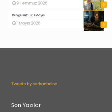
9 Temmuz 2026
0
Duygusuzluk: 1 Mayıs
1 Mayıs 2026
0
Tweets by serkanbdinc
Son Yazılar