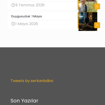
9 Temmuz 2026
0
Duygusuzluk: 1 Mayıs
1 Mayıs 2026
0
Tweets by serkanbdinc
Son Yazılar