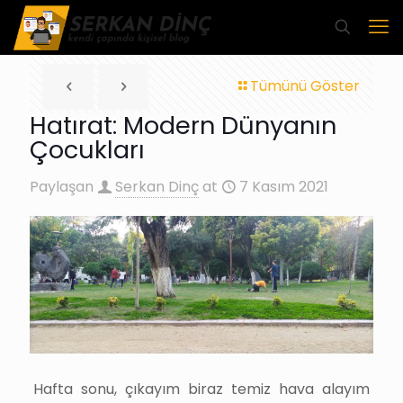
Tümünü Göster
Hatırat: Modern Dünyanın
Çocukları
Paylaşan
Serkan Dinç
at
7 Kasım 2021
Hafta sonu, çıkayım biraz temiz hava alayım