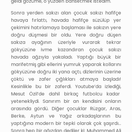
geldi gözüme, o yüzden bahsetmek istedim.
Sonra yerden sakızı alan çocuk sakızı hafifçe
havaya fırlattı, havada hafifçe süzülüp yer
çekimini hatırlamaya başlaması ile sakızın yere
doğru düşmesi bir oldu. Yere doğru düşen
sakıza ayağının üzeriyle vurarak tekrar
gökyüzüne ivme kazandıran çocuk sakızı
havada ağzıyla yakaladı. Yaptığı büyük bir
marifetmiş gibi ellerini yumruk yaparak kollarını
gökyüzüne doğru iki yana açtı, dizlerinin üzerine
çöktü ve zafer çığlıkları atmaya başladı!
Kesinlikle bu bir zaferdi. Youtube’da izlediği,
Mesut Özil’de dahil birkaç futbolcu kadar
yetenekliydi. Sanırım bir an kendisini onların
arasında gördü. Diğer çocuklar
Rüzgar
, Aras,
Berke, Aytun ve Yağız
arkadaşlarının bu
yaptığına modern bir tepki olarak çok şaşırdı…
Sonra hep bir ağızdan dediler ki; Muhammed Ali