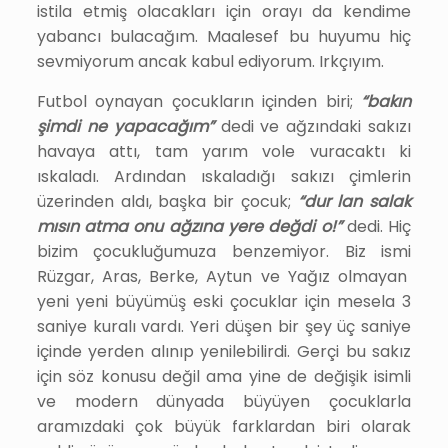
istila etmiş olacakları için orayı da kendime
yabancı bulacağım. Maalesef bu huyumu hiç
sevmiyorum ancak kabul ediyorum. Irkçıyım.
Futbol oynayan çocukların içinden biri;
“bakın
şimdi ne yapacağım”
dedi ve ağzındaki sakızı
havaya attı, tam yarım vole vuracaktı ki
ıskaladı. Ardından ıskaladığı sakızı çimlerin
üzerinden aldı, başka bir çocuk;
“dur lan salak
mısın atma onu ağzına yere değdi o!”
dedi. Hiç
bizim çocukluğumuza benzemiyor. Biz
ismi
Rüzgar
, Aras, Berke, Aytun ve Yağız
olmayan
yeni yeni büyümüş eski çocuklar için mesela 3
saniye kuralı vardı. Yeri düşen bir şey üç saniye
içinde yerden alınıp yenilebilirdi. Gerçi bu sakız
için söz konusu değil ama yine de değişik isimli
ve modern dünyada büyüyen çocuklarla
aramızdaki çok büyük farklardan biri olarak