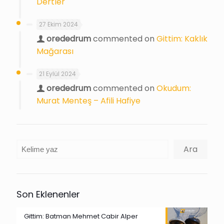
Dertler
27 Ekim 2024
orededrum
commented on
Gittim: Kaklık
Mağarası
21 Eylül 2024
orededrum
commented on
Okudum:
Murat Menteş – Afili Hafiye
Ara
Ara
Son Eklenenler
Gittim: Batman Mehmet Cabir Alper