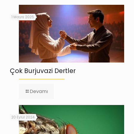
1
Mayıs
1 Mayıs 2025
Çok Burjuvazi Dertler
-
Devamı
Çok
Burjuvazi
Dertler
20 Eylül 2024