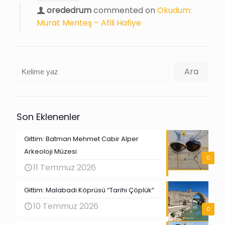
orededrum
commented on
Okudum:
Murat Menteş – Afili Hafiye
Ara
Ara
Son Eklenenler
Gittim: Batman Mehmet Cabir Alper
Arkeoloji Müzesi
0
11 Temmuz 2026
Gittim: Malabadi Köprüsü “Tarihi Çöplük”
10 Temmuz 2026
0