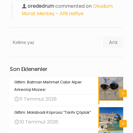
orededrum
commented on
Okudum:
Murat Menteş – Afili Hafiye
Ara
Ara
Son Eklenenler
Gittim: Batman Mehmet Cabir Alper
Arkeoloji Müzesi
0
11 Temmuz 2026
Gittim: Malabadi Köprüsü “Tarihi Çöplük”
10 Temmuz 2026
0