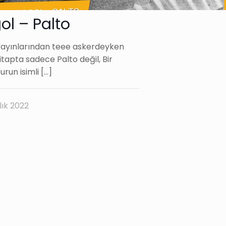
l – Palto
 Yayınlarından teee askerdeyken
tapta sadece Palto değil, Bir
urun isimli
[…]
lık 2022