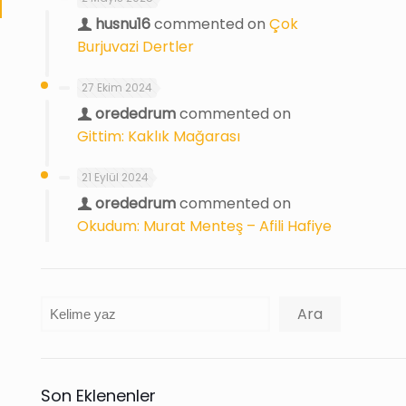
husnu16
commented on
Çok
Burjuvazi Dertler
27 Ekim 2024
orededrum
commented on
Gittim: Kaklık Mağarası
21 Eylül 2024
orededrum
commented on
Okudum: Murat Menteş – Afili Hafiye
Ara
Ara
Son Eklenenler