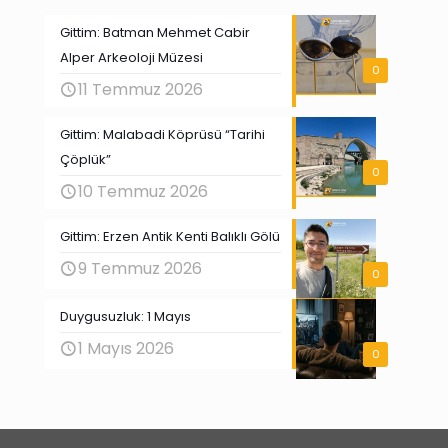
Gittim: Batman Mehmet Cabir
Alper Arkeoloji Müzesi
0
11 Temmuz 2026
Gittim: Malabadi Köprüsü “Tarihi
Çöplük”
0
10 Temmuz 2026
Gittim: Erzen Antik Kenti Balıklı Gölü
9 Temmuz 2026
0
Duygusuzluk: 1 Mayıs
1 Mayıs 2026
0