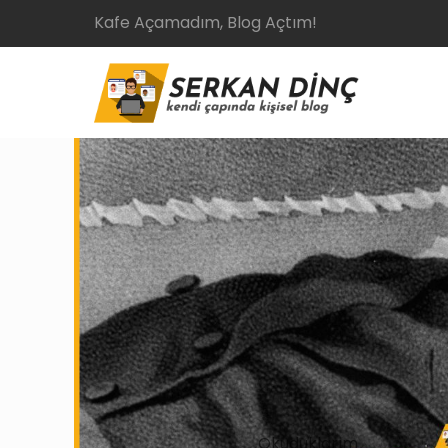
Kafe Açamadım, Blog Açtım!
Okuduklarım