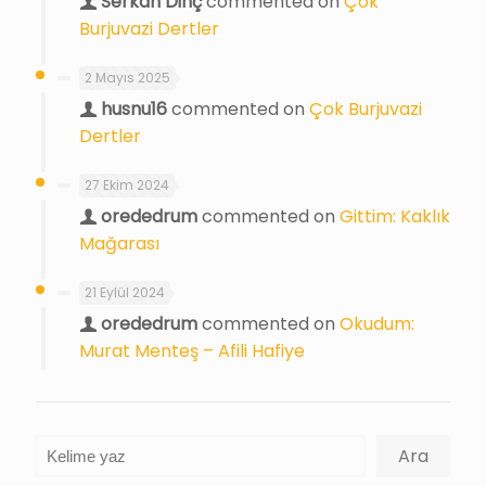
Serkan Dinç
commented on
Çok
Burjuvazi Dertler
2 Mayıs 2025
husnu16
commented on
Çok Burjuvazi
Dertler
27 Ekim 2024
orededrum
commented on
Gittim: Kaklık
Mağarası
21 Eylül 2024
orededrum
commented on
Okudum:
Murat Menteş – Afili Hafiye
Ara
Ara