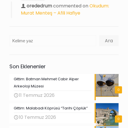
orededrum
commented on
Okudum:
Murat Menteş – Afili Hafiye
Ara
Ara
Son Eklenenler
Gittim: Batman Mehmet Cabir Alper
Arkeoloji Müzesi
0
11 Temmuz 2026
Gittim: Malabadi Köprüsü “Tarihi Çöplük”
10 Temmuz 2026
0