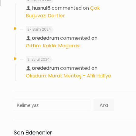
husnu16
commented on
Çok
Burjuvazi Dertler
27 Ekim 2024
orededrum
commented on
Gittim: Kaklık Mağarası
21 Eylül 2024
orededrum
commented on
Okudum: Murat Menteş – Afili Hafiye
Ara
Ara
Son Eklenenler