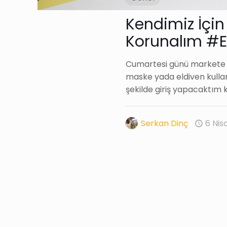
Kendimiz İçin 
Korunalım #E
Cumartesi günü markete a
maske yada eldiven kull
şekilde giriş yapacaktım ki
Serkan Dinç
6 Nis