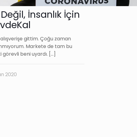
Değil, İnsanlık İçin
vdeKal
lışverişe gittim. Çoğu zaman
anmıyorum. Markete de tam bu
 görevli beni uyardı.
[…]
an 2020