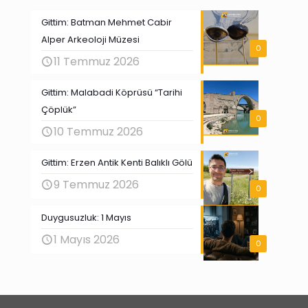
Gittim: Batman Mehmet Cabir
Alper Arkeoloji Müzesi
0
11 Temmuz 2026
Gittim: Malabadi Köprüsü “Tarihi
Çöplük”
0
10 Temmuz 2026
Gittim: Erzen Antik Kenti Balıklı Gölü
9 Temmuz 2026
0
Duygusuzluk: 1 Mayıs
1 Mayıs 2026
0