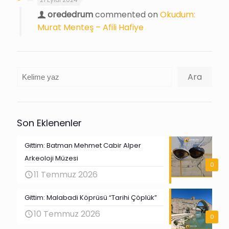
orededrum
commented on
Okudum:
Murat Menteş – Afili Hafiye
Ara
Ara
Son Eklenenler
Gittim: Batman Mehmet Cabir Alper
Arkeoloji Müzesi
0
11 Temmuz 2026
Gittim: Malabadi Köprüsü “Tarihi Çöplük”
10 Temmuz 2026
0