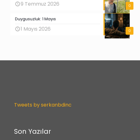
9 Temmuz 2026
0
Duygusuzluk: 1 Mayıs
1 Mayıs 2026
0
Tweets by serkanbdinc
Son Yazılar