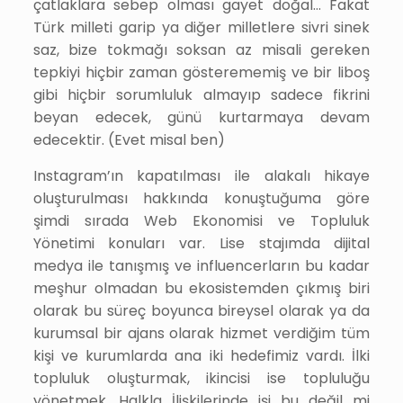
çatlaklara sebep olması gayet doğal… Fakat
Türk milleti garip ya diğer milletlere sivri sinek
saz, bize tokmağı soksan az misali gereken
tepkiyi hiçbir zaman gösterememiş ve bir liboş
gibi hiçbir sorumluluk almayıp sadece fikrini
beyan edecek, günü kurtarmaya devam
edecektir. (Evet misal ben)
Instagram’ın kapatılması ile alakalı hikaye
oluşturulması hakkında konuştuğuma göre
şimdi sırada Web Ekonomisi ve Topluluk
Yönetimi konuları var. Lise stajımda dijital
medya ile tanışmış ve influencerların bu kadar
meşhur olmadan bu ekosistemden çıkmış biri
olarak bu süreç boyunca bireysel olarak ya da
kurumsal bir ajans olarak hizmet verdiğim tüm
kişi ve kurumlarda ana iki hedefimiz vardı. İlki
topluluk oluşturmak, ikincisi ise topluluğu
yönetmek. Halkla İlişkilerinde işi bu değil mi