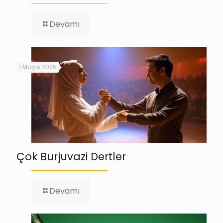
-
Devamı
Duygusuzluk:
1
Mayıs
1 Mayıs 2025
Çok Burjuvazi Dertler
-
Devamı
Çok
Burjuvazi
Dertler