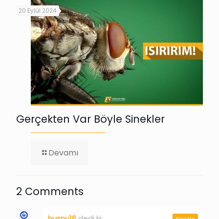
20 Eylül 2024
Gerçekten Var Böyle Sinekler
-
Devamı
Gerçekten
Var
Böyle
Sinekler
2 Comments
husnu16
dedi ki:
Yanıtla