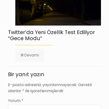
Twitter’da Yeni Özellik Test Ediliyor
“Gece Modu”
-
Devamı
Twitter’da
Yeni
Özellik
Test
Bir yanıt yazın
Ediliyor
“Gece
E-posta adresiniz yayınlanmayacak.
Gerekli
Modu”
alanlar
*
ile işaretlenmişlerdir
Yorum
*