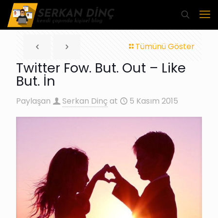
Tümünü Göster
Twitter Fow. But. Out – Like
But. İn
Paylaşan
Serkan Dinç
at
5 Kasım 2015