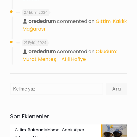
27 Ekim 2024
orededrum
commented on
Gittim: Kaklık
Mağarası
21 Eylül 2024
orededrum
commented on
Okudum:
Murat Menteş – Afili Hafiye
Ara
Ara
Son Eklenenler
Gittim: Batman Mehmet Cabir Alper