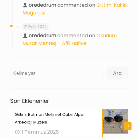
orededrum
commented on
Gittim: Kaklık
Mağarası
21 Eylül 2024
orededrum
commented on
Okudum:
Murat Menteş – Afili Hafiye
Ara
Ara
Son Eklenenler
Gittim: Batman Mehmet Cabir Alper
Arkeoloji Müzesi
0
11 Temmuz 2026