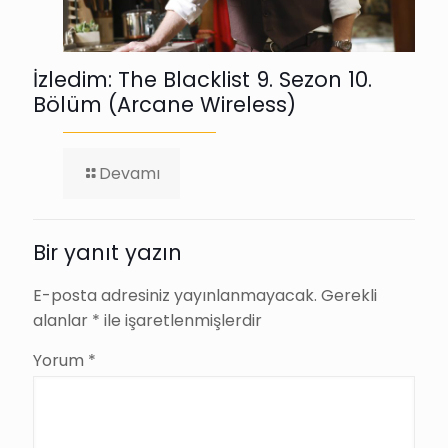
İzledim: The Blacklist 9. Sezon 10.
Bölüm (Arcane Wireless)
-
Devamı
İzledim:
The
Blacklist
9.
Bir yanıt yazın
Sezon
10.
E-posta adresiniz yayınlanmayacak.
Gerekli
Bölüm
alanlar
*
ile işaretlenmişlerdir
(Arcane
Wireless)
Yorum
*