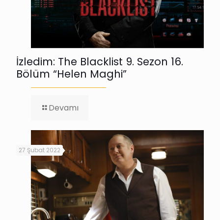
İzledim: The Blacklist 9. Sezon 16.
Bölüm “Helen Maghi”
-
Devamı
İzledim:
The
Blacklist
9.
27 Şubat 2022
Sezon
16.
Bölüm
“Helen
Maghi”