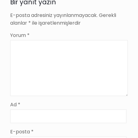
Yağmur
Bir yanıt yazın
Suyu
Deposu
E-posta adresiniz yayınlanmayacak.
Gerekli
alanlar
*
ile işaretlenmişlerdir
Yorum
*
Ad
*
E-posta
*