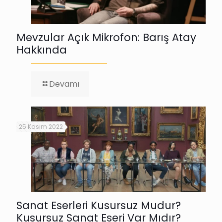
Mevzular Açık Mikrofon: Barış Atay
Hakkında
-
Devamı
Mevzular
Açık
Mikrofon:
Barış
25 Kasım 2022
Atay
Hakkında
Sanat Eserleri Kusursuz Mudur?
Kusursuz Sanat Eseri Var Mıdır?