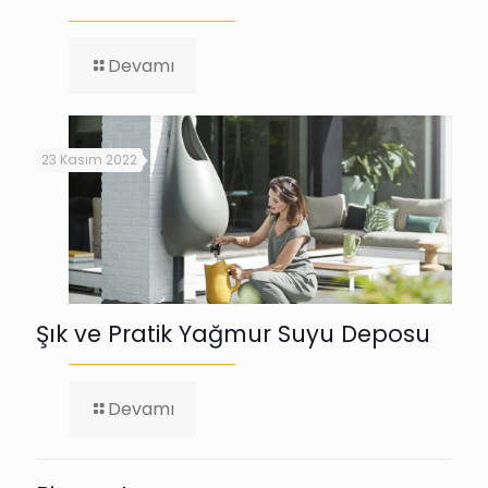
-
Devamı
Sanat
Eserleri
Kusursuz
Mudur?
23 Kasım 2022
Kusursuz
Sanat
Eseri
Var
Mıdır?
Şık ve Pratik Yağmur Suyu Deposu
-
Devamı
Şık
ve
Pratik