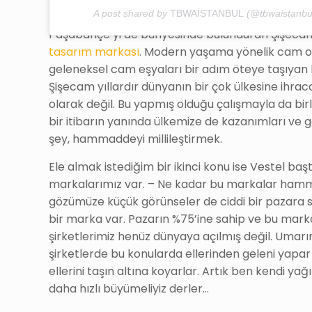
A post shared by
TBWAISTANBUL
(@tbwaistanbu
Paşabahçe’yi de bünyesinde bulunduran Şişecam 
tasarım markası
. Modern yaşama yönelik cam obj
geleneksel cam eşyaları bir adım öteye taşıyan 
Şişecam yıllardır dünyanın bir çok ülkesine ihra
olarak değil. Bu yapmış olduğu çalışmayla da bi
bir itibarın yanında ülkemize de kazanımları ve g
şey, hammaddeyi millileştirmek.
Ele almak istediğim bir ikinci konu ise Vestel b
markalarımız var. – Ne kadar bu markalar hamm
gözümüze küçük görünseler de ciddi bir pazara 
bir marka var. Pazarın %75’ine sahip ve bu mark
şirketlerimiz henüz dünyaya açılmış değil. Um
şirketlerde bu konularda ellerinden geleni yapar
ellerini taşın altına koyarlar. Artık ben kendi y
daha hızlı büyümeliyiz derler…