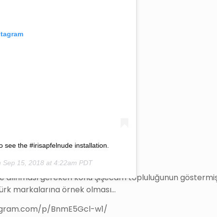
stagram
o see the #irisapfelnude installation.
n
Sep 15, 2018 at 4:22am PDT
lk ele alınması gereken konu Şişecam topluluğunun göstermi
r Türk markalarına örnek olması…
tagram.com/p/BnmE5Gcl-w1/