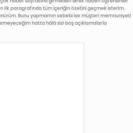
ok haber sayfasına girmeden direk haberi öğrensinler
gun ilk paragrafında tüm içeriğin özetini geçmek isterim.
düşünürüm. Bunu yapmamın sebebi ise müşteri memnuniyeti
emeyeceğim hatta hâlâ sizi boş açıklamalarla