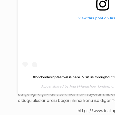
View this post on In
#londondesignfestival is here. Visit us throughout t
A post shared by
Aria
(@ariashop_london) o
Bu içeriği iki şekilde size anlatmak istiyorum. İ
olduğu uluslar arası başarı, ikinci konu ise diğe
https://www.ins