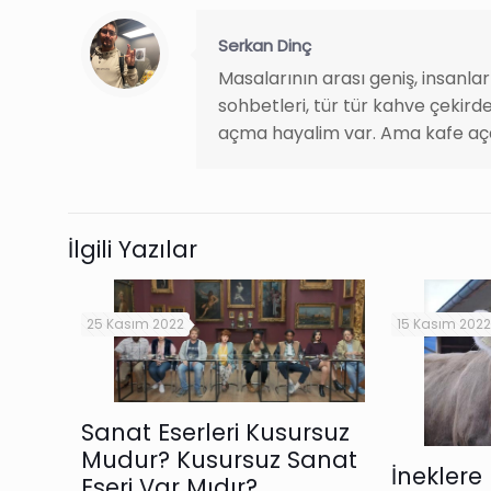
Serkan Dinç
Masalarının arası geniş, insanla
sohbetleri, tür tür kahve çekirde
açma hayalim var. Ama kafe aç
İlgili Yazılar
25 Kasım 2022
15 Kasım 2022
Sanat Eserleri Kusursuz
Mudur? Kusursuz Sanat
İneklere
Eseri Var Mıdır?