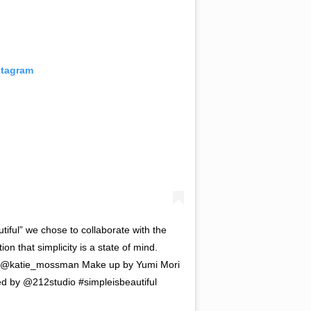
stagram
iful” we chose to collaborate with the
on that simplicity is a state of mind.
y @katie_mossman Make up by Yumi Mori
d by @212studio #simpleisbeautiful