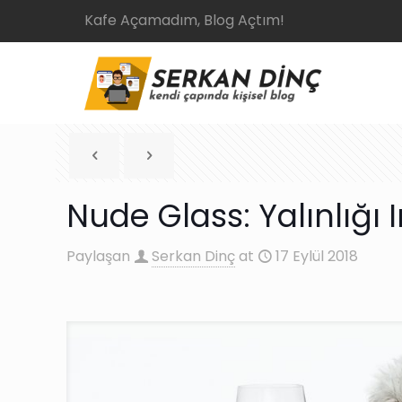
Kafe Açamadım, Blog Açtım!
Nude Glass: Yalınlığı 
Paylaşan
Serkan Dinç
at
17 Eylül 2018