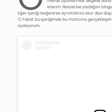
merak uyandırmak değilde daha ç
isterim. İkincisi ise yazdığım blo
Eğer içeriği beğenirse ayrıntılarını okur diye 
🙂 Fakat bu içeriğimde bu mottomu gerçekleştir
oyalıyorum.