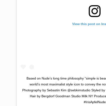
View this post on In
Based on Nude’s long time philosophy “simple is beaut
world's most maximalist style icon to convey the noti
Photography by Sebastin Kim @sebkimstudio Styled b
Hair by Bergdorf Goodman Studio Milk NY Produce
#IrisApfelNude