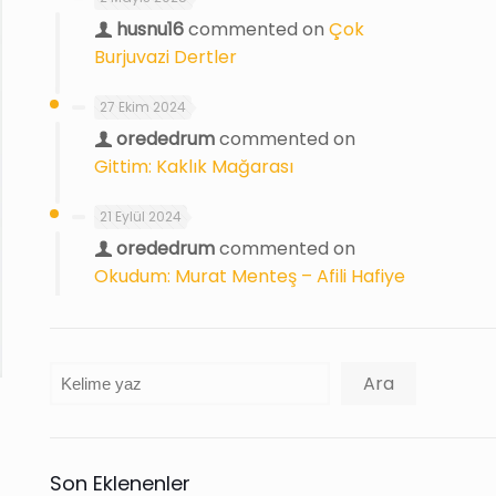
husnu16
commented on
Çok
Burjuvazi Dertler
27 Ekim 2024
orededrum
commented on
Gittim: Kaklık Mağarası
21 Eylül 2024
orededrum
commented on
Okudum: Murat Menteş – Afili Hafiye
Ara
Ara
Son Eklenenler