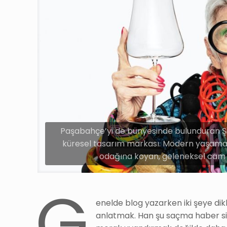
Paşabahçe’yi de bünyesinde bulunduran Şi
küresel tasarım markası. Modern yaşama yö
odağına koyan, geleneksel cam e
G
enelde blog yazarken iki şeye dikk
anlatmak. Han şu saçma haber sitel