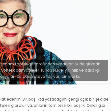
şecam topluluğu tarafından yaratılan Nude; şirketin
nelik cam objeler sunan Nude; yalınlık ve basitliği
şyaları bir adım öteye taşıyan bir marka.
at ederim. Bir başlıkta yazacağım içeriği açık bir şekilde
eri gibi olur ya, onların tam tersi bir başlık. Onlar gibi