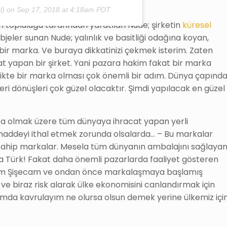
l) on
Sep 17, 2018 at 4:18am PDT
topluluğu tarafından yaratılan Nude; şirketin
küresel
eler sunan Nude; yalınlık ve basitliği odağına koyan,
bir marka. Ve buraya dikkatinizi çekmek isterim. Zaten
cat yapan bir şirket. Yani pazara hakim fakat bir marka
rlikte bir marka olması çok önemli bir adım. Dünya çapınd
eri dönüşleri çok güzel olacaktır. Şimdi yapılacak en güzel
aşta olmak üzere tüm dünyaya ihracat yapan yerli
addeyi ithal etmek zorunda olsalarda… – Bu markalar
sahip markalar. Mesela tüm dünyanın ambalajını sağlaya
a Türk! Fakat daha önemli pazarlarda faaliyet gösteren
arım Şişecam ve ondan önce markalaşmaya başlamış
 ve biraz risk alarak ülke ekonomisini canlandırmak için
ağımda kavrulayım ne olursa olsun demek yerine ülkemiz içi