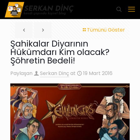
Tümünü Göster
Şahikalar Diyarının
Hükümdarı Kim olacak?
Şöhretin Bedeli!
Paylaşan
Serkan Dinç
at
19 Mart 2016