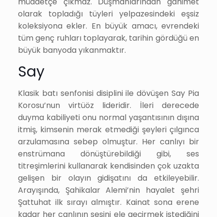
müddetçe çıkmaz. Düşmanlarından ganimet
olarak topladığı tüyleri yelpazesindeki eşsiz
koleksiyona ekler. En büyük amacı, evrendeki
tüm genç ruhları toplayarak, tarihin gördüğü en
büyük banyoda yıkanmaktır.
Say
Klasik batı senfonisi disiplini ile dövüşen Say Pia
Korosu’nun virtüöz lideridir. İleri derecede
duyma kabiliyeti onu normal yaşantısının dışına
itmiş, kimsenin merak etmediği şeyleri çılgınca
arzulamasına sebep olmuştur. Her canlıyı bir
enstrümana dönüştürebildiği gibi, ses
titreşimlerini kullanarak kendisinden çok uzakta
gelişen bir olayın gidişatını da etkileyebilir.
Arayışında, Şahikalar Alemi’nin hayalet şehri
Şattuhat ilk sırayı almıştır. Kainat sona erene
kadar her canlının sesini ele geçirmek istediğini