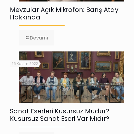
Mevzular Açık Mikrofon: Barış Atay
Hakkında
-
Devamı
Mevzular
Açık
Mikrofon:
Barış
25 Kasım 2022
Atay
Hakkında
Sanat Eserleri Kusursuz Mudur?
Kusursuz Sanat Eseri Var Mıdır?