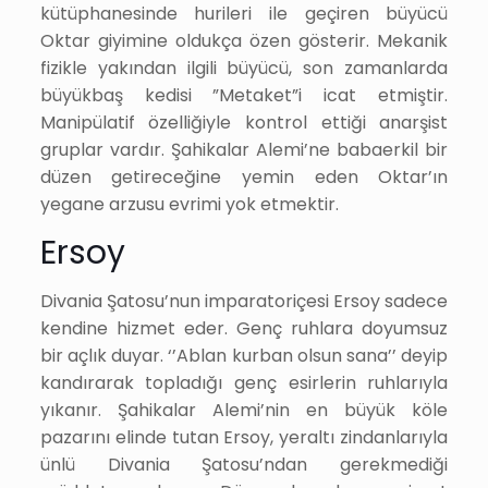
kütüphanesinde hurileri ile geçiren büyücü
Oktar giyimine oldukça özen gösterir. Mekanik
fizikle yakından ilgili büyücü, son zamanlarda
büyükbaş kedisi ”Metaket”i icat etmiştir.
Manipülatif özelliğiyle kontrol ettiği anarşist
gruplar vardır. Şahikalar Alemi’ne babaerkil bir
düzen getireceğine yemin eden Oktar’ın
yegane arzusu evrimi yok etmektir.
Ersoy
Divania Şatosu’nun imparatoriçesi Ersoy sadece
kendine hizmet eder. Genç ruhlara doyumsuz
bir açlık duyar. ‘’Ablan kurban olsun sana’’ deyip
kandırarak topladığı genç esirlerin ruhlarıyla
yıkanır. Şahikalar Alemi’nin en büyük köle
pazarını elinde tutan Ersoy, yeraltı zindanlarıyla
ünlü Divania Şatosu’ndan gerekmediği