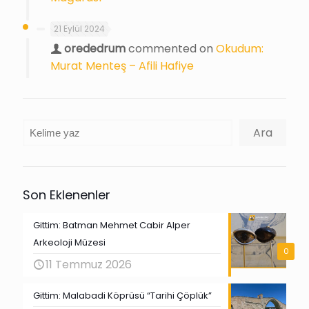
21 Eylül 2024
orededrum
commented on
Okudum:
Murat Menteş – Afili Hafiye
Ara
Ara
Son Eklenenler
Gittim: Batman Mehmet Cabir Alper
Arkeoloji Müzesi
0
11 Temmuz 2026
Gittim: Malabadi Köprüsü “Tarihi Çöplük”