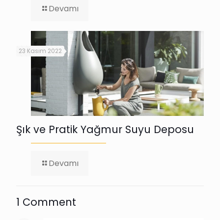
-
Devamı
Sanat
Eserleri
Kusursuz
Mudur?
23 Kasım 2022
Kusursuz
Sanat
Eseri
Var
Mıdır?
Şık ve Pratik Yağmur Suyu Deposu
-
Devamı
Şık
ve
Pratik
Yağmur
1 Comment
Suyu
Deposu