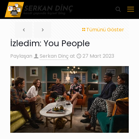
Tümünü Göster
İzledim: You People
Paylaşan
Serkan Dinç
at
27 Mart 2023