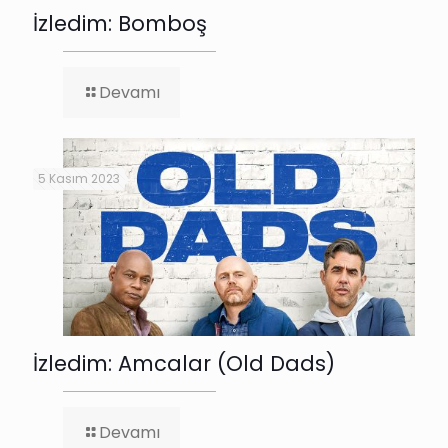
İzledim: Bomboş
-
Devamı
İzledim:
Bomboş
5 Kasım 2023
İzledim: Amcalar (Old Dads)
-
Devamı