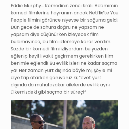
Eddie Murphy… Komedinin zenci kralı. Adamımın
komedi filmlerine hayranım ancak Netflix’te You
People filmini görünce niyeyse bir soğuma geldi.
Dün gece de sahura doğru ne yapsam ne
yapsam diye düşünürken izleyecek film
bulamayınca, bu filmi izlemeye karar verdim.
Sözde bir komedi filmi izliyordum bu yüzden
eğlenip keyifli vakit geçirmem gerekirken film
benimle eğlendi! Bu evlilik işleri ne kadar saçma
ya! Her zaman yurt dışında böyle mi, şöyle mi
diye trip atarken görüyoruz ki; “evet yurt
dışında da muhafazakar ailelerde evlilik aynı
ülkemizdeki gibi saçma bir süreç!”