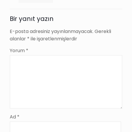
İzledim:
Amcalar
(Old
Dads)
Bir yanıt yazın
E-posta adresiniz yayınlanmayacak.
Gerekli
alanlar
*
ile işaretlenmişlerdir
Yorum
*
Ad
*