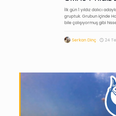
İlk gün 1 yıldız dalıcı aday
gruptuk. Grubun içinde Ha
bile çalışıyormuş gibi hiss
Serkan Dinç
24 T