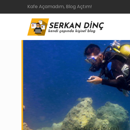
Kafe Açamadım, Blog Açtım!
Tüplü Dalış (Scuba)