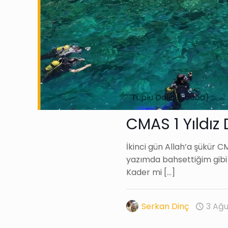
Tüplü Dalış (Scuba)
CMAS 1 Yıldız 
İkinci gün Allah’a şükür CM
yazımda bahsettiğim gibi a
Kader mi
[…]
Serkan Dinç
3 Ağu