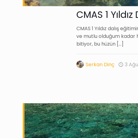
CMAS 1 Yıldız 
CMAS 1 Yıldız dalış eğiti
ve mutlu olduğum kadar h
bitiyor, bu hüzün
[…]
Serkan Dinç
3 Ağu