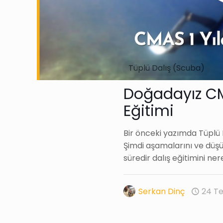
Tüplü Dalış (Scuba)
Doğadayız CMA
Eğitimi
Bir önceki yazımda Tüplü D
Şimdi aşamalarını ve düş
süredir dalış eğitimini ner
Serkan Dinç
24 T