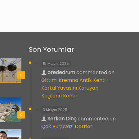
Son Yorumlar
15 Mayıs 2025
orededrum
commented on
0
Gittim: Kremna Antik Kenti –
Kartal Yuvasını Koruyan
Keçilerin Kenti!
3 Mayıs 2025
0
Serkan Dinç
commented on
Çok Burjuvazi Dertler