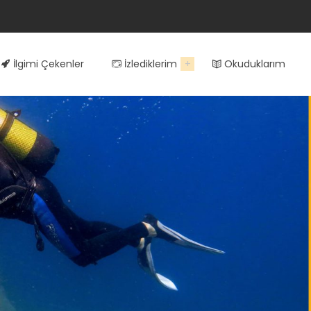
İlgimi Çekenler
İzlediklerim
Okuduklarım