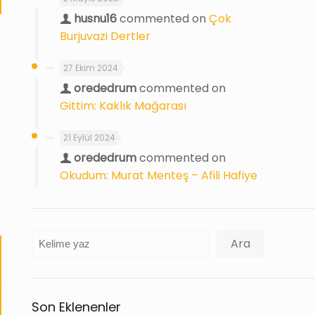
husnu16
commented on
Çok
Burjuvazi Dertler
27 Ekim 2024
orededrum
commented on
Gittim: Kaklık Mağarası
21 Eylül 2024
orededrum
commented on
Okudum: Murat Menteş – Afili Hafiye
Ara
Ara
Son Eklenenler