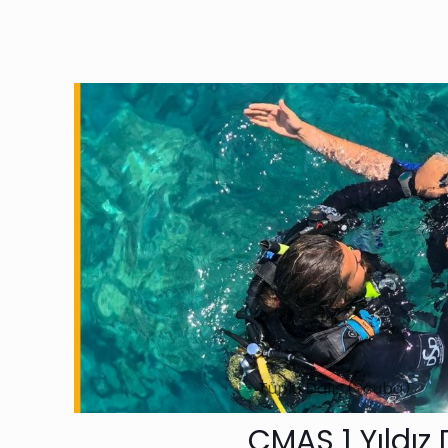
Tüplü Dalış (Scuba)
CMAS 1 Yıldız 