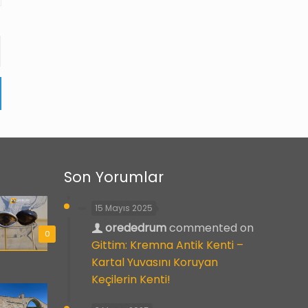
Son Yorumlar
15 Mayıs 2025
orededrum
commented on
0
Gittim: Kremna Antik Kenti –
Kartal Yuvasını Koruyan
Keçilerin Kenti!