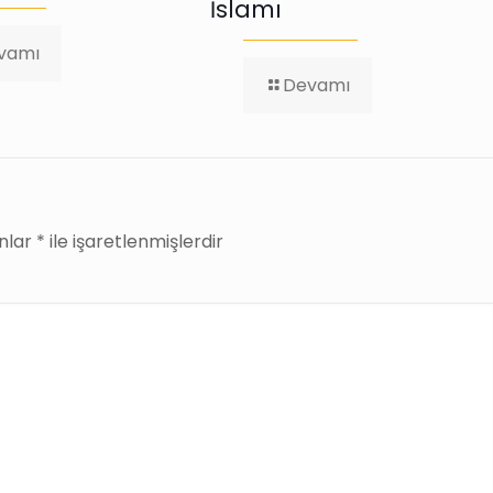
İslamı
-
vamı
EŞİTLİK
-
Devamı
Mİ
Alıntı:
ADALET
Mülkün
Mİ?
Temeli
Eşitliktir!
–
Ezilenlerin
İslamı
anlar
*
ile işaretlenmişlerdir