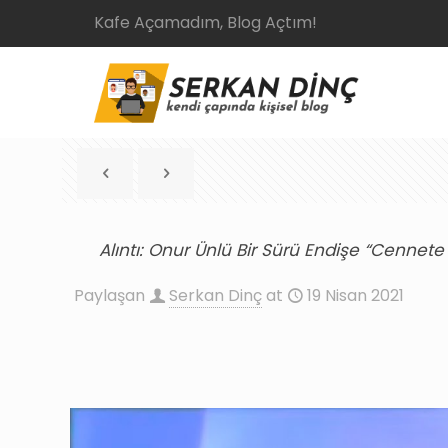
Kafe Açamadım, Blog Açtım!
Alıntı: Onur Ünlü Bir Sürü Endişe “Cenne
Paylaşan
Serkan Dinç
at
19 Nisan 2021