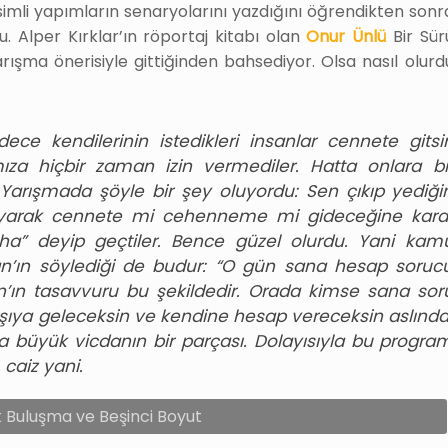
imli yapımların senaryolarını yazdığını öğrendikten sonr
. Alper Kırklar’ın röportaj kitabı olan
Onur Ünlü
Bir Sür
ışma önerisiyle gittiğinden bahsediyor. Olsa nasıl olurd
ece kendilerinin istedikleri insanlar cennete gitsi
mıza hiçbir zaman izin vermediler. Hatta onlara bi
Yarışmada şöyle bir şey oluyordu: Sen çıkıp yediği
uşlayarak cennete mi cehenneme mi gideceğine kara
ha” deyip geçtiler. Bence güzel olurdu. Yani kam
an’ın söylediği de budur: “O gün sana hesap soruc
an’ın tasavvuru bu şekildedir. Orada kimse sana sor
şıya geleceksin ve kendine hesap vereceksin aslında
a büyük vicdanın bir parçası. Dolayısıyla bu progra
 caiz yani.
 Buluşma ve Beşinci Boyut