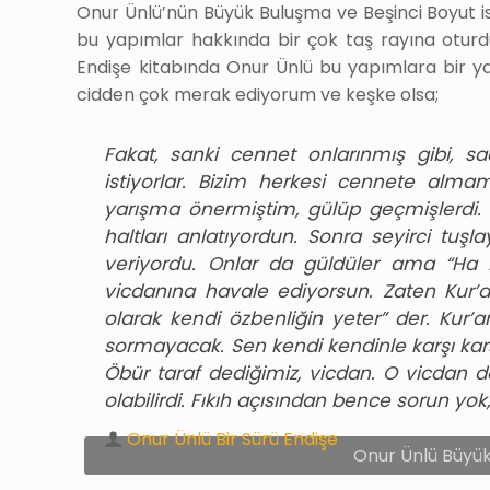
Onur Ünlü’nün Büyük Buluşma ve Beşinci Boyut is
bu yapımlar hakkında bir çok taş rayına oturdu
Endişe kitabında Onur Ünlü bu yapımlara bir yar
cidden çok merak ediyorum ve keşke olsa;
Fakat, sanki cennet onlarınmış gibi, sad
istiyorlar. Bizim herkesi cennete alma
yarışma önermiştim, gülüp geçmişlerdi. 
haltları anlatıyordun. Sonra seyirci t
veriyordu. Onlar da güldüler ama “Ha 
vicdanına havale ediyorsun. Zaten Kur’
olarak kendi özbenliğin yeter” der. Kur’
sormayacak. Sen kendi kendinle karşı kar
Öbür taraf dediğimiz, vicdan. O vicdan d
olabilirdi. Fıkıh açısından bence sorun yok,
Onur Ünlü Bir Sürü Endişe
Onur Ünlü Büyük