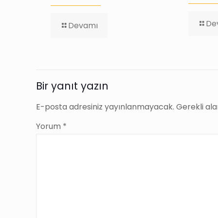
De
-
Devamı
Alıntı:
Afili
Hafiye
Kitap
Alıntıları
Bir yanıt yazın
E-posta adresiniz yayınlanmayacak.
Gerekli al
Yorum
*