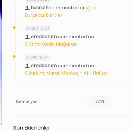
husnu16
commented on
Çok
Burjuvazi Dertler
27 Ekim 2024
orededrum
commented on
Gittim: Kaklık Mağarası
21 Eylül 2024
orededrum
commented on
Okudum: Murat Menteş – Afili Hafiye
Ara
Ara
Son Eklenenler