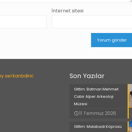
İnternet sitesi
Son Yazılar
by serkanbdinc
Gittim: Batman Mehmet
Cabir Alper Arkeoloji
Müzesi
11 Temmuz 2026
Gittim: Malabadi Köprüsü