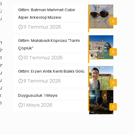
a
Gittim: Batman Mehmet Cabir
ü
Alper Arkeoloji Müzesi
u
0
11 Temmuz 2026
Gittim: Malabadi Köprüsü “Tarihi
n
Çöplük”
r
0
n
10 Temmuz 2026
r
Gittim: Erzen Antik Kenti Balıklı Gölü
u
u
9 Temmuz 2026
0
u
.
Duygusuzluk: 1 Mayıs
m
1 Mayıs 2026
0