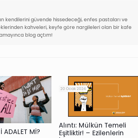
rın kendilerini güvende hissedeceği, enfes pastaları ve
klerinden kahveleri, keyfe göre nargileleri olan bir kafe
amayınca blog açtım!
20 Ocak 2024
Alıntı: Mülkün Temeli
Mİ ADALET Mİ?
Eşitliktir! – Ezilenlerin