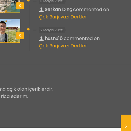
3 Mayıs 2025
0
Serkan Dinç
commented on
Çok Burjuvazi Dertler
2 Mayıs 2025
0
husnu16
commented on
Çok Burjuvazi Dertler
a açık olan içeriklerdir.
 rica ederim.