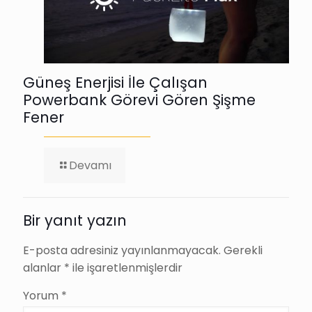
Güneş Enerjisi İle Çalışan
Powerbank Görevi Gören Şişme
Fener
-
Devamı
Güneş
Enerjisi
İle
Çalışan
Bir yanıt yazın
Powerbank
Görevi
E-posta adresiniz yayınlanmayacak.
Gerekli
Gören
alanlar
*
ile işaretlenmişlerdir
Şişme
Fener
Yorum
*