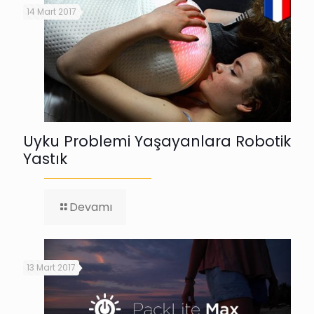
Kalkınacak!
14 Mart 2017
Uyku Problemi Yaşayanlara Robotik
Yastık
-
Devamı
Uyku
Problemi
Yaşayanlara
Robotik
13 Mart 2017
Yastık