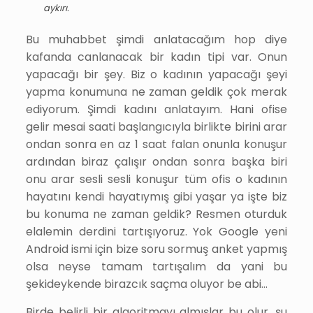
aykırı.
Bu muhabbet şimdi anlatacağım hop diye
kafanda canlanacak bir kadın tipi var. Onun
yapacağı bir şey. Biz o kadının yapacağı şeyi
yapma konumuna ne zaman geldik çok merak
ediyorum. Şimdi kadını anlatayım. Hani ofise
gelir mesai saati başlangıcıyla birlikte birini arar
ondan sonra en az 1 saat falan onunla konuşur
ardından biraz çalışır ondan sonra başka biri
onu arar sesli sesli konuşur tüm ofis o kadının
hayatını kendi hayatıymış gibi yaşar ya işte biz
bu konuma ne zaman geldik? Resmen oturduk
elalemin derdini tartışıyoruz. Yok Google yeni
Android ismi için bize soru sormuş anket yapmış
olsa neyse tamam tartışalım da yani bu
şekideykende birazcık saçma oluyor be abi…
Birde belirli bir algoritmayı almışlar bu olur, şu