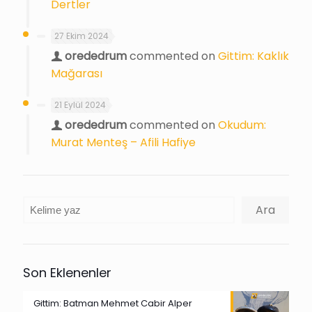
Dertler
27 Ekim 2024
orededrum
commented on
Gittim: Kaklık
Mağarası
21 Eylül 2024
orededrum
commented on
Okudum:
Murat Menteş – Afili Hafiye
Ara
Ara
Son Eklenenler
Gittim: Batman Mehmet Cabir Alper