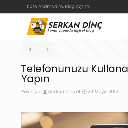
Kafe Açamadım, Blog Açtım!
Telefonunuzu Kullana
Yapın
Paylaşan
Serkan Dinç
at
24 Mayıs 2016