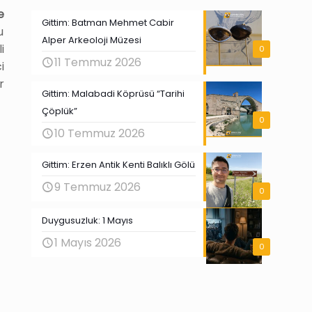
e
Gittim: Batman Mehmet Cabir
u
Alper Arkeoloji Müzesi
i
0
11 Temmuz 2026
i
r
Gittim: Malabadi Köprüsü “Tarihi
Çöplük”
0
10 Temmuz 2026
Gittim: Erzen Antik Kenti Balıklı Gölü
9 Temmuz 2026
0
Duygusuzluk: 1 Mayıs
1 Mayıs 2026
0