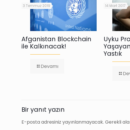
3 Temmuz 2019
14 Mart 2017
Afganistan Blockchain
Uyku Pr
ile Kalkınacak!
Yaşayan
Yastık
-
Devamı
Afganistan
De
Blockchain
ile
Kalkınacak!
Bir yanıt yazın
E-posta adresiniz yayınlanmayacak.
Gerekli al