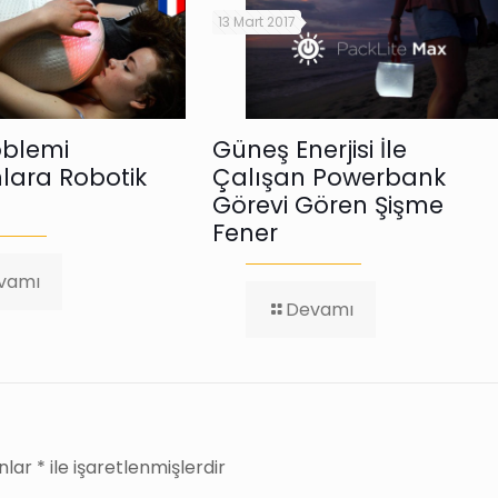
13 Mart 2017
oblemi
Güneş Enerjisi İle
lara Robotik
Çalışan Powerbank
Görevi Gören Şişme
Fener
-
vamı
Uyku
-
Devamı
Problemi
Güneş
Yaşayanlara
Enerjisi
Robotik
İle
Yastık
Çalışan
Powerbank
Görevi
Gören
anlar
*
ile işaretlenmişlerdir
Şişme