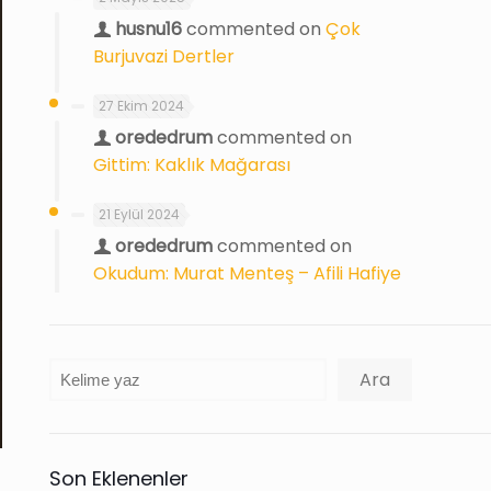
husnu16
commented on
Çok
Burjuvazi Dertler
27 Ekim 2024
orededrum
commented on
Gittim: Kaklık Mağarası
21 Eylül 2024
orededrum
commented on
Okudum: Murat Menteş – Afili Hafiye
Ara
Ara
Son Eklenenler