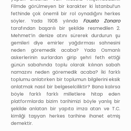
Filmde görülmeyen bir karakter ki İstanbul’un
fethinde çok önemli bir rol oynadığını herkes
söyler. Yada 1908 yılında
Fausto Zonaro
tarafından başarılı bir şekilde resmedilen 2.
Mehmet’in denize atını sürerek durdurun şu
gemileri diye emirler yağdırması sahnesini
neden göremedik acaba? Yada Osmanlı
askerlerinin surlardan girip şehri feth ettiği
günün sabahında toplu olarak kılınan sabah
namazını neden göremedik acaba? İki farklı
toplumu anlatırken bir toplumun bilgilerini eksik
anlatmak nasıl bir belgeselciliktir? Bana kalırsa
böyle farklı farklı milletlere hitap eden
platformlarda bizim tarihimizi böyle yanlış bir
şekilde anlatan bir yapıta imza atan ve T.C.
kimliği taşıyan herkes tarihine ihanet etmiş
demektir.