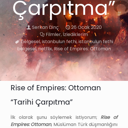
Çarpıtma”
Serkan Dinç
26 Ocak 2020
Filmler
,
İzlediklerim
belgesel
,
istanbulun fethi
,
istanbulun fethi
belgesel
,
netflix
,
Rise of Empires: Ottoman
Rise of Empires: Ottoman
“Tarihi Çarpıtma”
İlk olarak şunu söylemek istiyorum;
Rise of
Empires: Ottoman
, Müslüman Türk düşmanlığını