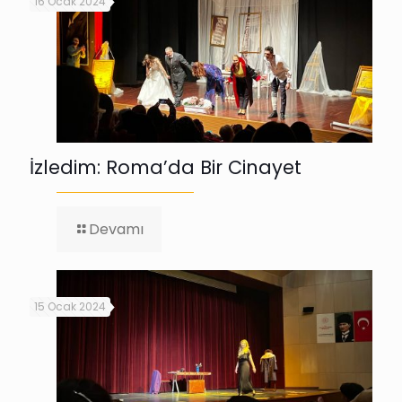
16 Ocak 2024
İzledim: Roma’da Bir Cinayet
-
Devamı
İzledim:
Roma’da
Bir
Cinayet
15 Ocak 2024