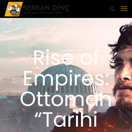
Rise of
Empires:
Ottoman
“Tarihi