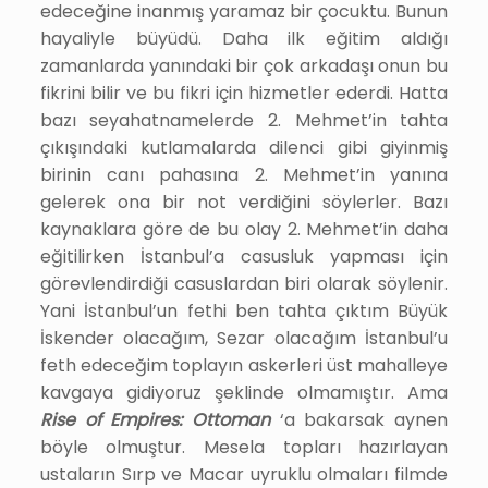
edeceğine inanmış yaramaz bir çocuktu. Bunun
hayaliyle büyüdü. Daha ilk eğitim aldığı
zamanlarda yanındaki bir çok arkadaşı onun bu
fikrini bilir ve bu fikri için hizmetler ederdi. Hatta
bazı seyahatnamelerde 2. Mehmet’in tahta
çıkışındaki kutlamalarda dilenci gibi giyinmiş
birinin canı pahasına 2. Mehmet’in yanına
gelerek ona bir not verdiğini söylerler. Bazı
kaynaklara göre de bu olay 2. Mehmet’in daha
eğitilirken İstanbul’a casusluk yapması için
görevlendirdiği casuslardan biri olarak söylenir.
Yani İstanbul’un fethi ben tahta çıktım Büyük
İskender olacağım, Sezar olacağım İstanbul’u
feth edeceğim toplayın askerleri üst mahalleye
kavgaya gidiyoruz şeklinde olmamıştır. Ama
Rise of Empires: Ottoman
‘a bakarsak aynen
böyle olmuştur. Mesela topları hazırlayan
ustaların Sırp ve Macar uyruklu olmaları filmde