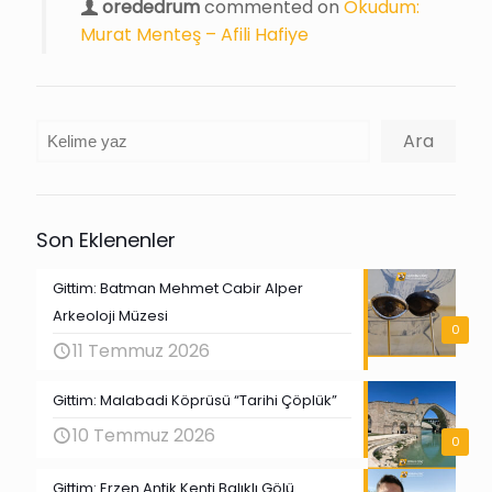
orededrum
commented on
Okudum:
Murat Menteş – Afili Hafiye
Ara
Ara
Son Eklenenler
Gittim: Batman Mehmet Cabir Alper
Arkeoloji Müzesi
0
11 Temmuz 2026
Gittim: Malabadi Köprüsü “Tarihi Çöplük”
10 Temmuz 2026
0
Gittim: Erzen Antik Kenti Balıklı Gölü