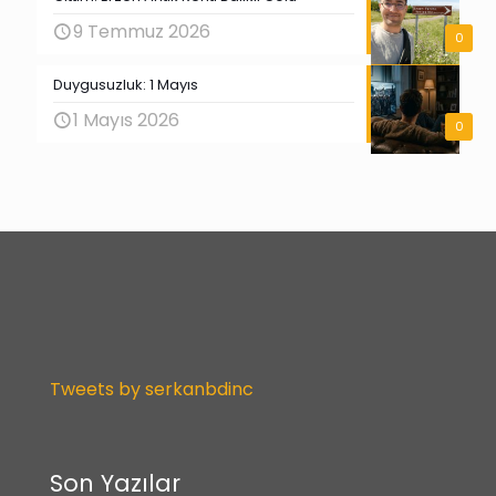
9 Temmuz 2026
0
Duygusuzluk: 1 Mayıs
1 Mayıs 2026
0
Tweets by serkanbdinc
Son Yazılar