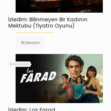
İzledim: Bilinmeyen Bir Kadının
Mektubu (Tiyatro Oyunu)
-
Devamı
İzledim:
Bilinmeyen
Bir
Kadının
14 Ocak 2024
Mektubu
(Tiyatro
Oyunu)
İzledim: Los Farad