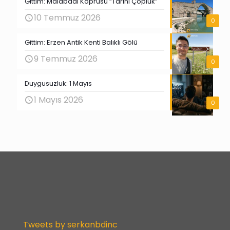
Gittim: Malabadi Köprüsü “Tarihi Çöplük”
10 Temmuz 2026
0
Gittim: Erzen Antik Kenti Balıklı Gölü
9 Temmuz 2026
0
Duygusuzluk: 1 Mayıs
1 Mayıs 2026
0
Tweets by serkanbdinc