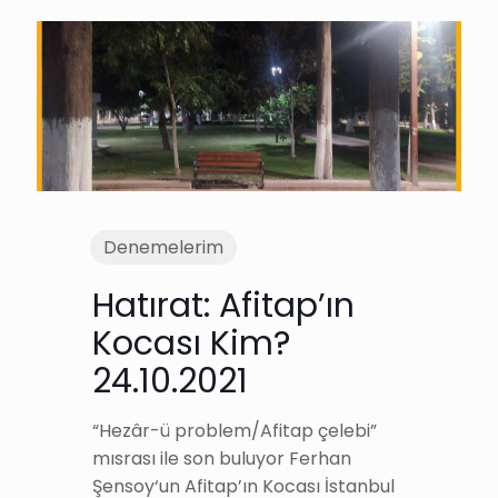
Denemelerim
Hatırat: Afitap’ın
Kocası Kim?
24.10.2021
“Hezâr-ü problem/Afitap çelebi”
mısrası ile son buluyor Ferhan
Şensoy‘un Afitap’ın Kocası İstanbul