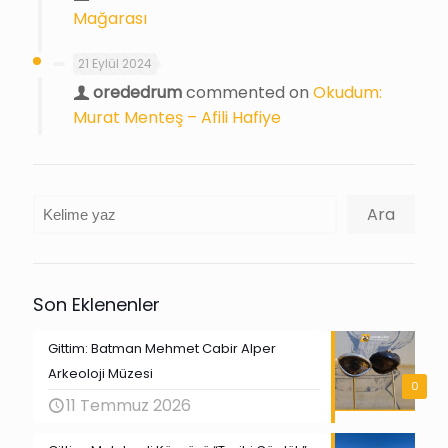
Mağarası
21 Eylül 2024
orededrum
commented on
Okudum:
Murat Menteş – Afili Hafiye
Ara
Ara
Son Eklenenler
Gittim: Batman Mehmet Cabir Alper
Arkeoloji Müzesi
0
11 Temmuz 2026