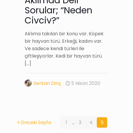
Aklımda Deli
Sorular; “Neden
Civciv?”
Aklıma takılan bir konu var. Köpek
bir hayvan türü. Erkeği, kadını var.
Ve sadece kendi türleri ile
çiftleşiyorlar. Kedi bir hayvan türü.
[…]
Serkan Dinç
5 Nisan 2020
Önceki Sayfa
1
...
3
4
5