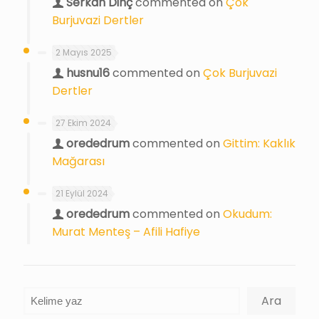
Serkan Dinç
commented on
Çok
Burjuvazi Dertler
2 Mayıs 2025
husnu16
commented on
Çok Burjuvazi
Dertler
27 Ekim 2024
orededrum
commented on
Gittim: Kaklık
Mağarası
21 Eylül 2024
orededrum
commented on
Okudum:
Murat Menteş – Afili Hafiye
Ara
Ara