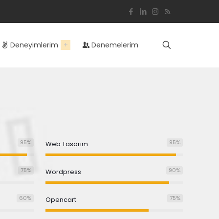
Deneyimlerim
Denemelerim
95
%
95
%
Web Tasarım
75
%
90
%
Wordpress
60
%
75
%
Opencart