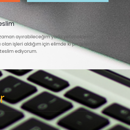
Teslim
zaman ayırabileceğim yada yeteneklerim
olan işleri aldığım için elimde ki projeleri hızlı bir
teslim ediyorum.
r