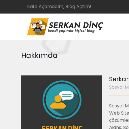
Kafe Açamadım, Blog Açtım!
Hakkımda
Serkan
Sosyal 
Sosyal M
Web Sites
çözümler
Ajans, Sos