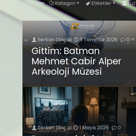
Filtreler
Kategori
Etiketler
Yaz
Serkan Dinç
at
11 Temmuz 2026
0
Gittim: Batman
Mehmet Cabir Alper
Arkeoloji Müzesi
Serkan Dinç
at
1 Mayıs 2026
0