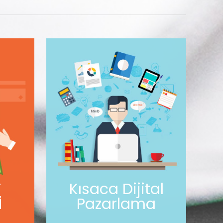
T
Kısaca Dijital
İ
Pazarlama