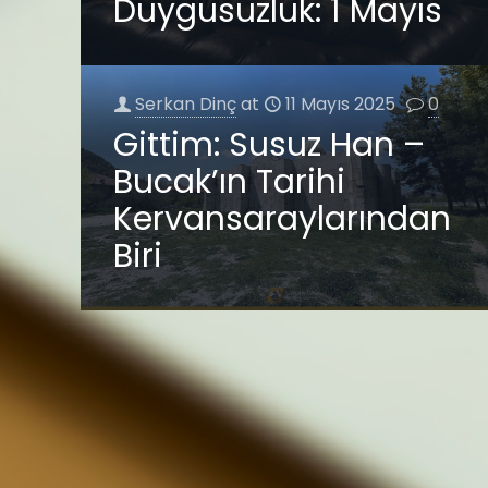
Duygusuzluk: 1 Mayıs
Serkan Dinç
at
11 Mayıs 2025
0
Gittim: Susuz Han –
Bucak’ın Tarihi
Kervansaraylarından
Biri