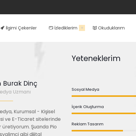
İlgimi Çekenler
İzlediklerim
Okuduklarım
Yeteneklerim
 Burak Dinç
Sosyal Medya
Medya Uzmanı
İçerik Oluşturma
edya, Kurumsal - Kişisel
i ve E-Ticaret sitelerinde
Reklam Tasarım
 üretiyorum. Şuanda Pio
yalimci gibi dijital