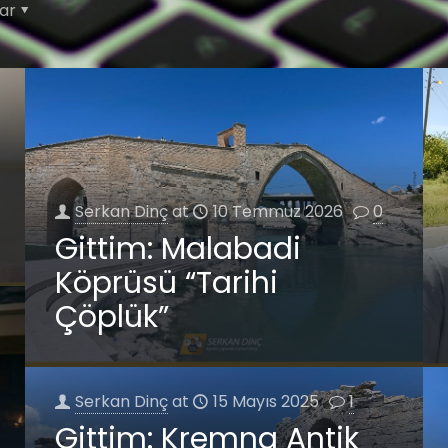
ar
Serkan Dinç
at
10 Temmuz 2026
0
Gittim: Malabadi
Köprüsü “Tarihi
Çöplük”
Serkan Dinç
at
15 Mayıs 2025
1
Gittim: Kremna Antik