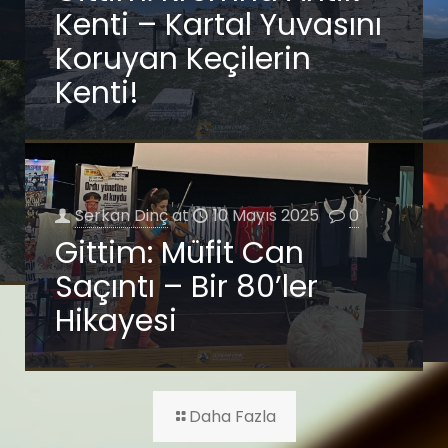
Kenti – Kartal Yuvasını
Koruyan Keçilerin
Kenti!
Serkan Dinç
at
10 Mayıs 2025
0
Gittim: Müfit Can
Saçıntı – Bir 80’ler
Hikayesi
Daha Fazla