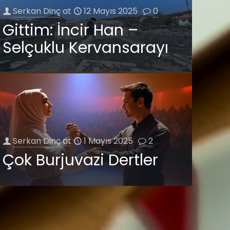
Serkan Dinç
at
12 Mayıs 2025
0
Gittim: İncir Han –
Selçuklu Kervansarayı
Serkan Dinç
at
1 Mayıs 2025
2
Çok Burjuvazi Dertler